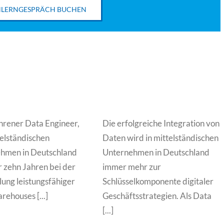
LERNGESPRÄCH BUCHEN
ahrener Data Engineer,
Die erfolgreiche Integration von
telständischen
Daten wird in mittelständischen
hmen in Deutschland
Unternehmen in Deutschland
r zehn Jahren bei der
immer mehr zur
ung leistungsfähiger
Schlüsselkomponente digitaler
ehouses [...]
Geschäftsstrategien. Als Data
[...]