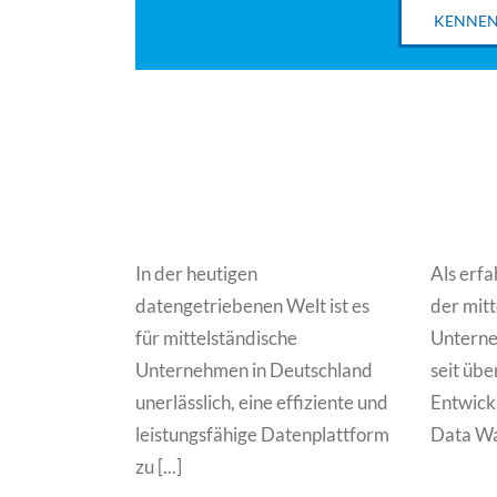
KENNEN
In der heutigen
Als erf
datengetriebenen Welt ist es
der mit
für mittelständische
Unterne
Unternehmen in Deutschland
seit übe
unerlässlich, eine effiziente und
Entwickl
leistungsfähige Datenplattform
Data War
zu [...]