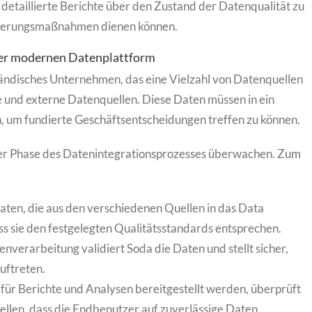
, detaillierte Berichte über den Zustand der Datenqualität zu
esserungsmaßnahmen dienen können.
einer modernen Datenplattform
elständisches Unternehmen, das eine Vielzahl von Datenquellen
und externe Datenquellen. Diese Daten müssen in ein
, um fundierte Geschäftsentscheidungen treffen zu können.
eder Phase des Datenintegrationsprozesses überwachen. Zum
Daten, die aus den verschiedenen Quellen in das Data
ass sie den festgelegten Qualitätsstandards entsprechen.
nverarbeitung validiert Soda die Daten und stellt sicher,
uftreten.
 für Berichte und Analysen bereitgestellt werden, überprüft
tellen, dass die Endbenutzer auf zuverlässige Daten