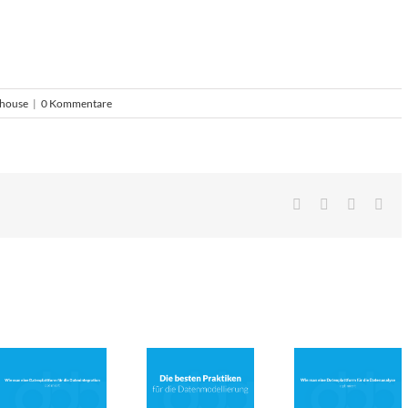
house
|
0 Kommentare
Facebook
LinkedIn
Pinterest
E-
Mai