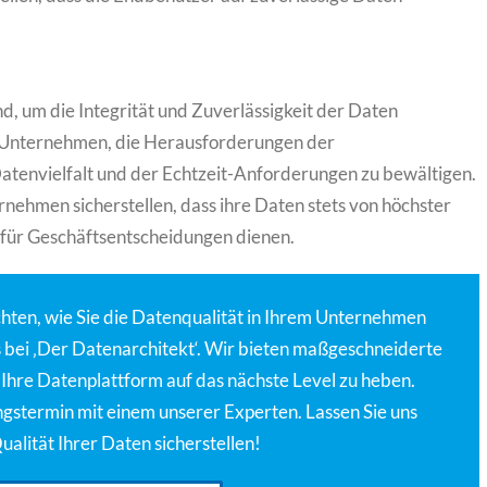
d, um die Integrität und Zuverlässigkeit der Daten
en Unternehmen, die Herausforderungen der
atenvielfalt und der Echtzeit-Anforderungen zu bewältigen.
rnehmen sicherstellen, dass ihre Daten stets von höchster
e für Geschäftsentscheidungen dienen.
ten, wie Sie die Datenqualität in Ihrem Unternehmen
s bei ‚Der Datenarchitekt‘. Wir bieten maßgeschneiderte
Ihre Datenplattform auf das nächste Level zu heben.
ngstermin mit einem unserer Experten. Lassen Sie uns
alität Ihrer Daten sicherstellen!