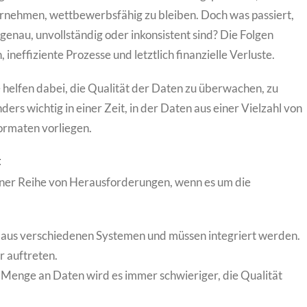
rnehmen, wettbewerbsfähig zu bleiben. Doch was passiert,
ngenau, unvollständig oder inkonsistent sind? Die Folgen
neffiziente Prozesse und letztlich finanzielle Verluste.
e helfen dabei, die Qualität der Daten zu überwachen, zu
ders wichtig in einer Zeit, in der Daten aus einer Vielzahl von
ormaten vorliegen.
t
iner Reihe von Herausforderungen, wenn es um die
 aus verschiedenen Systemen und müssen integriert werden.
r auftreten.
Menge an Daten wird es immer schwieriger, die Qualität