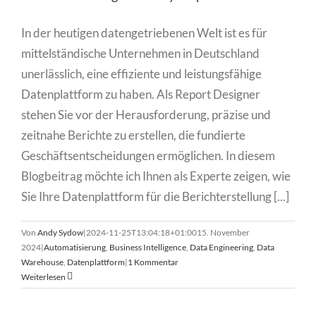
In der heutigen datengetriebenen Welt ist es für
mittelständische Unternehmen in Deutschland
unerlässlich, eine effiziente und leistungsfähige
Datenplattform zu haben. Als Report Designer
stehen Sie vor der Herausforderung, präzise und
zeitnahe Berichte zu erstellen, die fundierte
Geschäftsentscheidungen ermöglichen. In diesem
Blogbeitrag möchte ich Ihnen als Experte zeigen, wie
Sie Ihre Datenplattform für die Berichterstellung [...]
Von
Andy Sydow
|
2024-11-25T13:04:18+01:00
15. November
2024
|
Automatisierung
,
Business Intelligence
,
Data Engineering
,
Data
Warehouse
,
Datenplattform
|
1 Kommentar
Weiterlesen