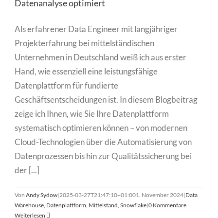
Datenanalyse optimiert
Als erfahrener Data Engineer mit langjähriger
Projekterfahrung bei mittelständischen
Unternehmen in Deutschland weiß ich aus erster
Hand, wie essenziell eine leistungsfähige
Datenplattform für fundierte
Geschäftsentscheidungen ist. In diesem Blogbeitrag
zeige ich Ihnen, wie Sie Ihre Datenplattform
systematisch optimieren können – von modernen
Cloud-Technologien über die Automatisierung von
Datenprozessen bis hin zur Qualitätssicherung bei
der [...]
Von
Andy Sydow
|
2025-03-27T21:47:10+01:00
1. November 2024
|
Data
Warehouse
,
Datenplattform
,
Mittelstand
,
Snowflake
|
0 Kommentare
Weiterlesen