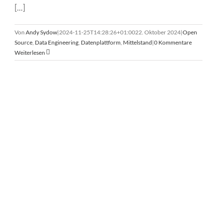
[...]
Von
Andy Sydow
|
2024-11-25T14:28:26+01:00
22. Oktober 2024
|
Open
Source
,
Data Engineering
,
Datenplattform
,
Mittelstand
|
0 Kommentare
Weiterlesen