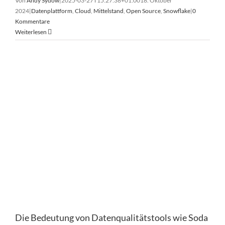
Von
Andy Sydow
|
2025-03-27T15:27:38+01:00
18. Oktober
2024
|
Datenplattform
,
Cloud
,
Mittelstand
,
Open Source
,
Snowflake
|
0
Kommentare
Weiterlesen
Die Bedeutung von Datenqualitätstools wie Soda