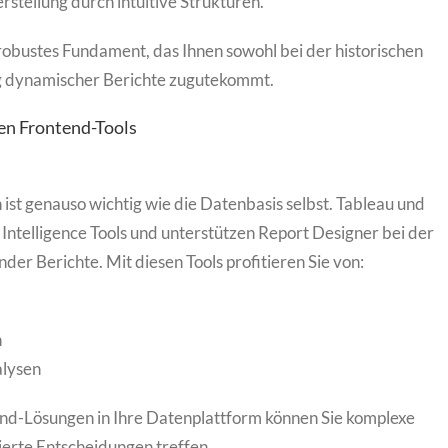
rstellung durch intuitive Strukturen.
robustes Fundament, das Ihnen sowohl bei der historischen
ng dynamischer Berichte zugutekommt.
en Frontend-Tools
ist genauso wichtig wie die Datenbasis selbst. Tableau und
ntelligence Tools und unterstützen Report Designer bei der
nder Berichte. Mit diesen Tools profitieren Sie von:
n
alysen
end-Lösungen in Ihre Datenplattform können Sie komplexe
erte Entscheidungen treffen.