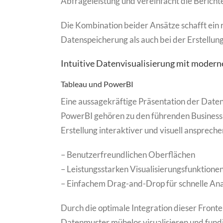
Abfrageleistung und vereinfacht die Berichte
Die Kombination beider Ansätze schafft ein 
Datenspeicherung als auch bei der Erstellu
Intuitive Datenvisualisierung mit modern
Tableau und PowerBI
Eine aussagekräftige Präsentation der Daten 
PowerBI gehören zu den führenden Business I
Erstellung interaktiver und visuell anspreche
– Benutzerfreundlichen Oberflächen
– Leistungsstarken Visualisierungsfunktione
– Einfachem Drag-and-Drop für schnelle An
Durch die optimale Integration dieser Front
Datenmuster mühelos visualisieren und fundi