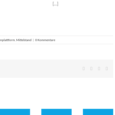
[...]
nplattform
,
Mittelstand
|
0 Kommentare
Facebook
LinkedIn
Pinterest
E-
Mai