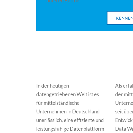
unteren Button.
KENNEN
In der heutigen
Als erf
datengetriebenen Welt ist es
der mit
für mittelständische
Unterne
Unternehmen in Deutschland
seit übe
unerlässlich, eine effiziente und
Entwickl
leistungsfähige Datenplattform
Data War