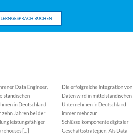
LERNGESPRÄCH BUCHEN
ahrener Data Engineer,
Die erfolgreiche Integration von
telständischen
Daten wird in mittelständischen
hmen in Deutschland
Unternehmen in Deutschland
r zehn Jahren bei der
immer mehr zur
ung leistungsfähiger
Schlüsselkomponente digitaler
ehouses [...]
Geschäftsstrategien. Als Data