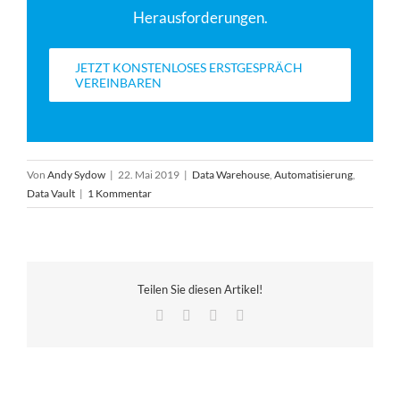
Herausforderungen.
JETZT KONSTENLOSES ERSTGESPRÄCH
VEREINBAREN
Von
Andy Sydow
|
22. Mai 2019
|
Data Warehouse
,
Automatisierung
,
Data Vault
|
1 Kommentar
Teilen Sie diesen Artikel!
Facebook
LinkedIn
Pinterest
E-
Mail