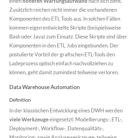
einen
höheren Wartungsaufwand
nach sich zieht.
Zusätzlich reichen nicht immer die vorhandenen
Komponenten des ETL Tools aus. In solchen Fällen
kommen eigen entwickelte Skripte (beispielsweise
Bash oder Java) zum Einsatz. Diese Skripte sind über
Komponenten in den ETL Jobs eingebunden. Der
postulierte Vorteil der grafischen ETL-Tools den
Ladeprozess optisch einfach nachvollziehen zu
können, geht damit zumindest teilweise verloren.
Data Warehouse Automation
Definition
In der klassischen Entwicklung eines DWH werden
viele Werkzeuge
eingesetzt: Modellierungs-, ETL-,
Deployment-, Workflow-, Datenqualitäts-,
Monitoring- sowie Analysewerkzeuge, teilweise