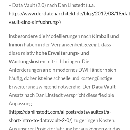
– Data Vault (2.0) nach Dan Linstedt (u.a.
https://www.derdatenarchitekt.de/blog/2017/08/18/dat
vault-eine-einfuehrung/
)
Insbesondere die Modellierungen nach
Kimball und
Inmon
haben in der Vergangenheit gezeigt, dass
diese relativ
hohe Erweiterungs- und
Wartungskosten
mit sich bringen. Die
Anforderungen an ein modernes DWH ändern sich
häufig, daher ist eine schnelle und kostengünstige
Erweiterung zwingend notwendig. Der
Data Vault
Ansatz nach Dan Linstedt verspricht diese flexible
Anpassung
(
https://danlinstedt.com/allposts/datavaultcat/a-
short-intro-to-datavault-2-0/
) zu geringen Kosten.
Aus unserer Projekterfahrung heraus können wir das